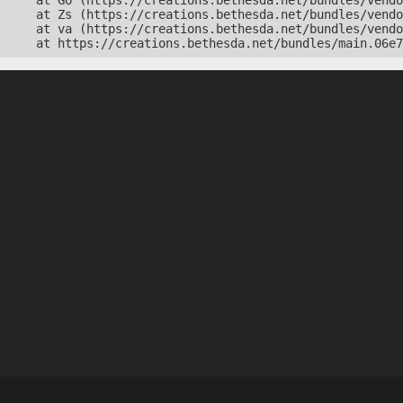
    at Go (https://creations.bethesda.net/bundles/vendo
    at Zs (https://creations.bethesda.net/bundles/vendo
    at va (https://creations.bethesda.net/bundles/vendo
    at https://creations.bethesda.net/bundles/main.06e7