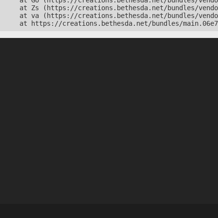
    at Go (https://creations.bethesda.net/bundles/vendo
    at Zs (https://creations.bethesda.net/bundles/vendo
    at va (https://creations.bethesda.net/bundles/vendo
    at https://creations.bethesda.net/bundles/main.06e7