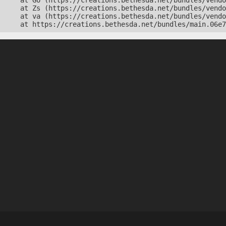
    at Go (https://creations.bethesda.net/bundles/vendo
    at Zs (https://creations.bethesda.net/bundles/vendo
    at va (https://creations.bethesda.net/bundles/vendo
    at https://creations.bethesda.net/bundles/main.06e7