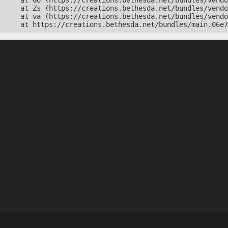
    at Go (https://creations.bethesda.net/bundles/vendo
    at Zs (https://creations.bethesda.net/bundles/vendo
    at va (https://creations.bethesda.net/bundles/vendo
    at https://creations.bethesda.net/bundles/main.06e7