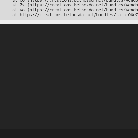
    at Go (https://creations.bethesda.net/bundles/vendo
    at Zs (https://creations.bethesda.net/bundles/vendo
    at va (https://creations.bethesda.net/bundles/vendo
    at https://creations.bethesda.net/bundles/main.06e7