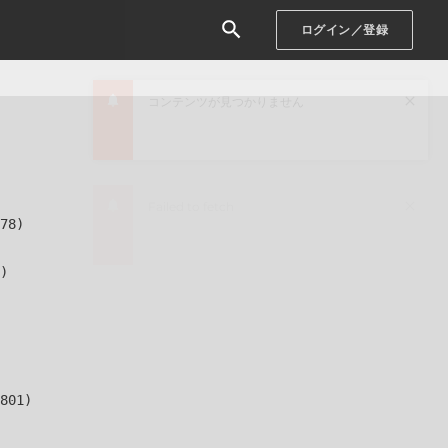
ログイン／登録
78)

)

801)
