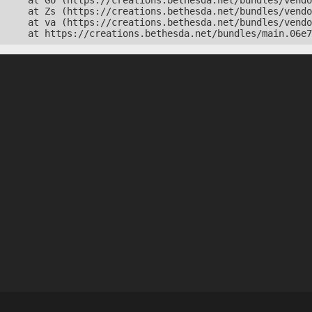
    at Go (https://creations.bethesda.net/bundles/vendo
    at Zs (https://creations.bethesda.net/bundles/vendo
    at va (https://creations.bethesda.net/bundles/vendo
    at https://creations.bethesda.net/bundles/main.06e7