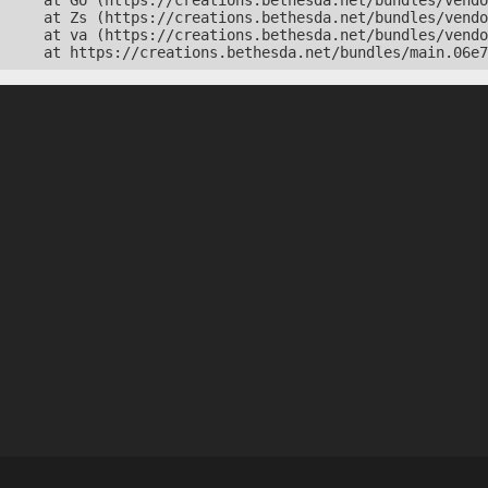
    at Go (https://creations.bethesda.net/bundles/vendo
    at Zs (https://creations.bethesda.net/bundles/vendo
    at va (https://creations.bethesda.net/bundles/vendo
    at https://creations.bethesda.net/bundles/main.06e7