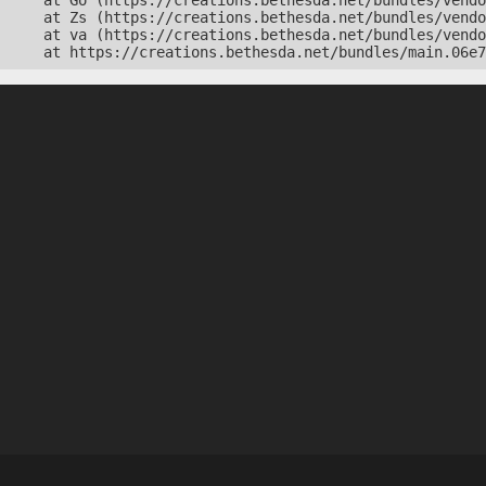
    at Go (https://creations.bethesda.net/bundles/vendo
    at Zs (https://creations.bethesda.net/bundles/vendo
    at va (https://creations.bethesda.net/bundles/vendo
    at https://creations.bethesda.net/bundles/main.06e7