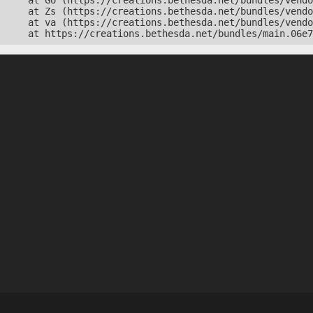
    at Go (https://creations.bethesda.net/bundles/vendo
    at Zs (https://creations.bethesda.net/bundles/vendo
    at va (https://creations.bethesda.net/bundles/vendo
    at https://creations.bethesda.net/bundles/main.06e7