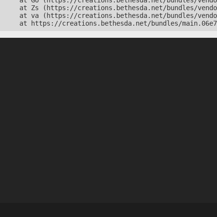
    at Go (https://creations.bethesda.net/bundles/vendo
    at Zs (https://creations.bethesda.net/bundles/vendo
    at va (https://creations.bethesda.net/bundles/vendo
    at https://creations.bethesda.net/bundles/main.06e7