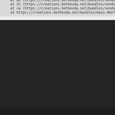
    at Go (https://creations.bethesda.net/bundles/vendo
    at Zs (https://creations.bethesda.net/bundles/vendo
    at va (https://creations.bethesda.net/bundles/vendo
    at https://creations.bethesda.net/bundles/main.06e7