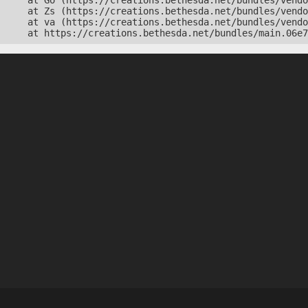
    at Go (https://creations.bethesda.net/bundles/vendo
    at Zs (https://creations.bethesda.net/bundles/vendo
    at va (https://creations.bethesda.net/bundles/vendo
    at https://creations.bethesda.net/bundles/main.06e7