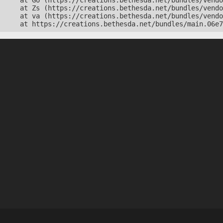
    at Go (https://creations.bethesda.net/bundles/vendo
    at Zs (https://creations.bethesda.net/bundles/vendo
    at va (https://creations.bethesda.net/bundles/vendo
    at https://creations.bethesda.net/bundles/main.06e7