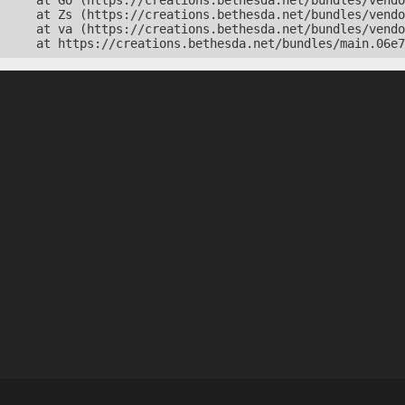
    at Go (https://creations.bethesda.net/bundles/vendo
    at Zs (https://creations.bethesda.net/bundles/vendo
    at va (https://creations.bethesda.net/bundles/vendo
    at https://creations.bethesda.net/bundles/main.06e7