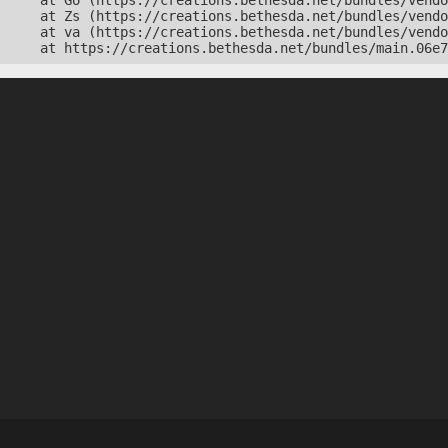
    at Go (https://creations.bethesda.net/bundles/vendo
    at Zs (https://creations.bethesda.net/bundles/vendo
    at va (https://creations.bethesda.net/bundles/vendo
    at https://creations.bethesda.net/bundles/main.06e7