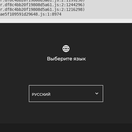
r.df8c4bb20f19808d5a61.js:2:1199258)

r.df8c4bb20f19808d5a61.js:2:1244296)

r.df8c4bb20f19808d5a61.js:2:1216298)

ae5f109591d29648.js:1:8974
Выберите язык
РУССКИЙ