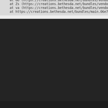
    at Go (https://creations.bethesda.net/bundles/vendo
    at Zs (https://creations.bethesda.net/bundles/vendo
    at va (https://creations.bethesda.net/bundles/vendo
    at https://creations.bethesda.net/bundles/main.06e7