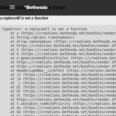
Unexpected Application Error!
o.replaceAll is not a function
TypeError: o.replaceAll is not a function

    at u (https://creations.bethesda.net/bundles/vendor
    at String.replace (<anonymous>)

    at Array.<anonymous> (https://creations.bethesda.ne
    at https://creations.bethesda.net/bundles/vendor.df
    at X (https://creations.bethesda.net/bundles/vendor
    at d (https://creations.bethesda.net/bundles/vendor
    at e.generateAndInjectStyles (https://creations.bet
    at https://creations.bethesda.net/bundles/vendor.df
    at https://creations.bethesda.net/bundles/vendor.df
    at HeaderLogoNav__LinkText (https://creations.bethe
    at Ji (https://creations.bethesda.net/bundles/vendo
    at ja (https://creations.bethesda.net/bundles/vendo
    at _s (https://creations.bethesda.net/bundles/vendo
    at pl (https://creations.bethesda.net/bundles/vendo
    at dl (https://creations.bethesda.net/bundles/vendo
    at nl (https://creations.bethesda.net/bundles/vendo
    at https://creations.bethesda.net/bundles/vendor.df
    at t.unstable_runWithPriority (https://creations.be
    at $o (https://creations.bethesda.net/bundles/vendo
    at Xo (https://creations.bethesda.net/bundles/vendo